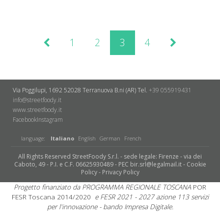
1
2
3
4
Via Poggilupi, 1692
52028 Terranuova B.ni (AR)
Tel.
+39 055919431
info@streetfoody.it
www.streetfoody.it
Facebook
​Instagram
language:
Italiano
English
German
French
All Rights Reserved StreetFoody S.r.l. - sede legale: Firenze - via dei
Caboto, 49 - P.I. e C.F. 06625930489 - PEC bir.srl@legalmail.it -
Cookie
Policy
-
Privacy Policy
Progetto finanziato da PROGRAMMA REGIONALE TOSCANA
POR
FESR Toscana 2014/2020
e FESR 2021 - 2027 azione 113 servizi
per l'innovazione - bando Impresa Digitale.