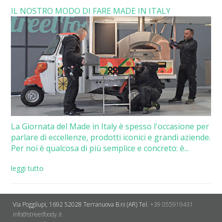
IL NOSTRO MODO DI FARE MADE IN ITALY
La Giornata del Made in Italy è spesso l'occasione per
parlare di eccellenze, prodotti iconici e grandi aziende.
Per noi è qualcosa di più semplice e concreto: è...
leggi tutto
Via Poggilupi, 1692
52028 Terranuova B.ni (AR)
Tel.
+39 055919431
info@streetfoody.it