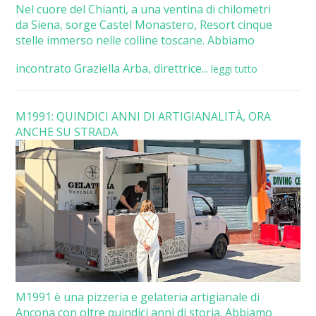
Nel cuore del Chianti, a una ventina di chilometri
da Siena, sorge Castel Monastero, Resort cinque
stelle immerso nelle colline toscane. Abbiamo
incontrato Graziella Arba, direttrice...
leggi tutto
M1991: QUINDICI ANNI DI ARTIGIANALITÀ, ORA
ANCHE SU STRADA
M1991 è una pizzeria e gelateria artigianale di
Ancona con oltre quindici anni di storia. Abbiamo