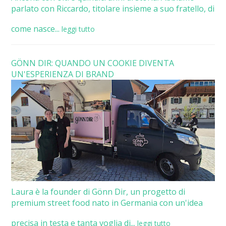
parlato con Riccardo, titolare insieme a suo fratello, di
come nasce...
leggi tutto
GÖNN DIR: QUANDO UN COOKIE DIVENTA
UN'ESPERIENZA DI BRAND
Laura è la founder di Gönn Dir, un progetto di
premium street food nato in Germania con un'idea
precisa in testa e tanta voglia di...
leggi tutto