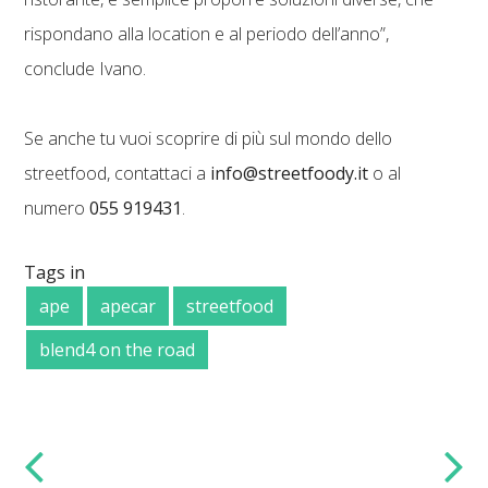
rispondano alla location e al periodo dell’anno”,
conclude Ivano.
Se anche tu vuoi scoprire di più sul mondo dello
streetfood, contattaci a
info@streetfoody.it
o al
numero
055 919431
.
Tags in
ape
apecar
streetfood
blend4 on the road