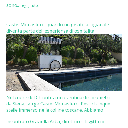
sono...
leggi tutto
Castel Monastero: quando un gelato artigianale
diventa parte dell'esperienza di ospitalità
Nel cuore del Chianti, a una ventina di chilometri
da Siena, sorge Castel Monastero, Resort cinque
stelle immerso nelle colline toscane. Abbiamo
incontrato Graziella Arba, direttrice...
leggi tutto