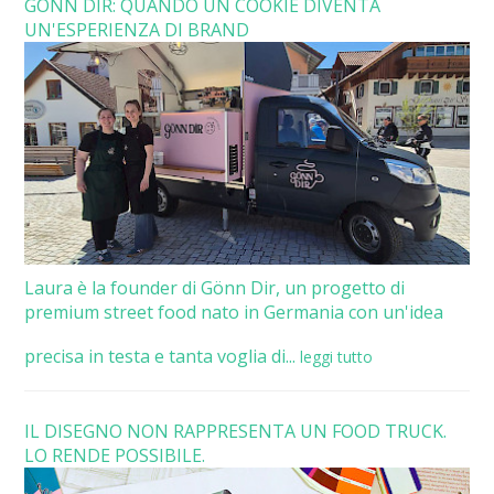
GÖNN DIR: QUANDO UN COOKIE DIVENTA
UN'ESPERIENZA DI BRAND
Laura è la founder di Gönn Dir, un progetto di
premium street food nato in Germania con un'idea
precisa in testa e tanta voglia di...
leggi tutto
IL DISEGNO NON RAPPRESENTA UN FOOD TRUCK.
LO RENDE POSSIBILE.