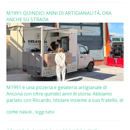
M1991: QUINDICI ANNI DI ARTIGIANALITÀ, ORA
ANCHE SU STRADA
M1991 è una pizzeria e gelateria artigianale di
Ancona con oltre quindici anni di storia. Abbiamo
parlato con Riccardo, titolare insieme a suo fratello, di
come nasce...
leggi tutto