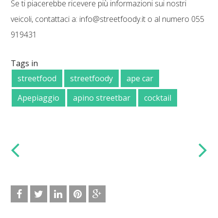
Se ti piacerebbe ricevere più informazioni sui nostri
veicoli, contattaci a: info@streetfoody.it o al numero 055
919431
Tags in
streetfood
streetfoody
ape car
Apepiaggio
apino streetbar
cocktail