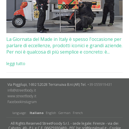
La Giornata del Made in Italy è spesso l'occasione per
parlare di eccellenze, prodotti iconici e grandi aziende.
Per noi è qualcosa di più semplice e concreto: è...
leggi tutto
Via Poggilupi, 1692
52028 Terranuova B.ni (AR)
Tel.
+39 055919431
info@streetfoody.it
www.streetfoody.it
Facebook
​Instagram
language:
Italiano
English
German
French
All Rights Reserved StreetFoody S.r.l. - sede legale: Firenze - via dei
Caboto, 49 - P.I. e C.F. 06625930489 - PEC bir.srl@legalmail.it -
Cookie