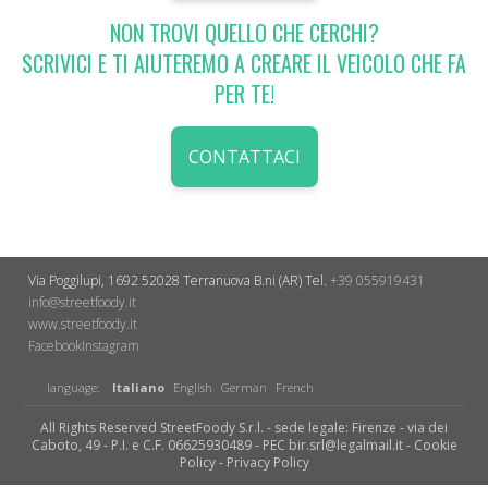
NON TROVI QUELLO CHE CERCHI?
SCRIVICI E TI AIUTEREMO A CREARE IL VEICOLO CHE FA
PER TE!
CONTATTACI
Via Poggilupi, 1692
52028 Terranuova B.ni (AR)
Tel.
+39 055919431
info@streetfoody.it
www.streetfoody.it
Facebook
​Instagram
language:
Italiano
English
German
French
All Rights Reserved StreetFoody S.r.l. - sede legale: Firenze - via dei
Caboto, 49 - P.I. e C.F. 06625930489 - PEC bir.srl@legalmail.it -
Cookie
Policy
-
Privacy Policy