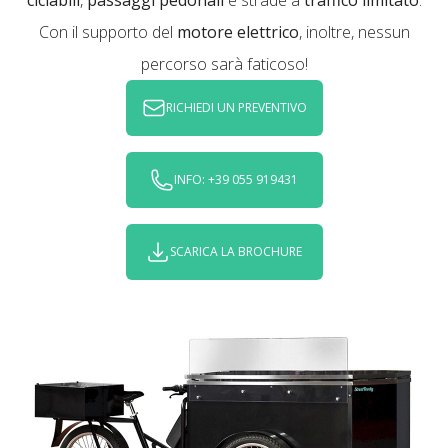
ciclabili
,
passaggi pedonali
e strade a
traffico limitato
.
Con il supporto del
motore elettrico
, inoltre, nessun
percorso sarà faticoso!
RICHIEDI UN PREVENTIVO
INFO: +39 055 919431
SCARICA LA BROCHURE