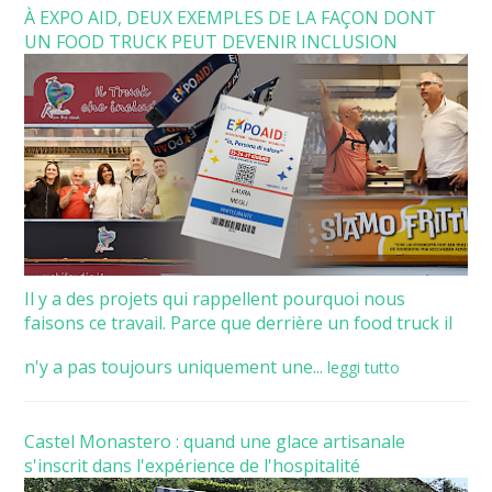
À EXPO AID, DEUX EXEMPLES DE LA FAÇON DONT
UN FOOD TRUCK PEUT DEVENIR INCLUSION
Il y a des projets qui rappellent pourquoi nous
faisons ce travail. Parce que derrière un food truck il
n'y a pas toujours uniquement une...
leggi tutto
Castel Monastero : quand une glace artisanale
s'inscrit dans l'expérience de l'hospitalité