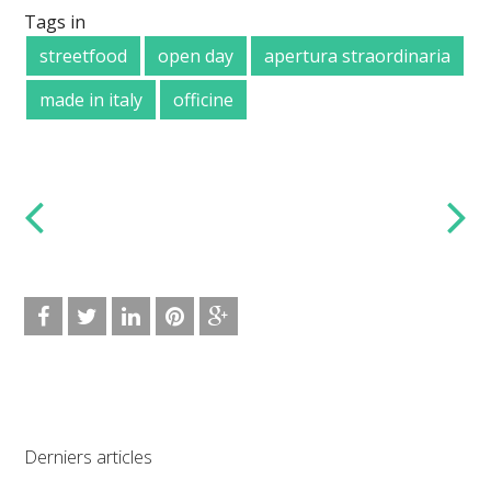
Tags in
streetfood
open day
apertura straordinaria
made in italy
officine
Derniers articles