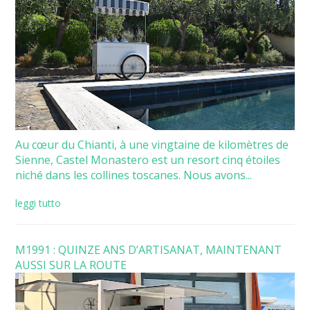
Au cœur du Chianti, à une vingtaine de kilomètres de
Sienne, Castel Monastero est un resort cinq étoiles
niché dans les collines toscanes. Nous avons...
leggi tutto
M1991 : QUINZE ANS D’ARTISANAT, MAINTENANT
AUSSI SUR LA ROUTE