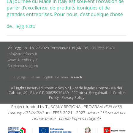
La Journée du Made in Italy est souvent l’occasion de
parler d’excellence, de produits iconiques et de
grandes entreprises. Pour nous, c’est quelque chose
de...
leggi tutto
Via Poggilupi, 1692
52028 Terranuova B.ni (AR)
Tel.
+39 055919431
info@streetfoody.it
www.streetfoody.it
Facebook
​Instagram
language:
Italian
English
German
French
All Rights Reserved StreetFoody S.r.l. - sede legale: Firenze - via dei
Caboto, 49 - P.I. e C.F. 06625930489 - PEC bir.srl@legalmail.it -
Cookie
Policy
-
Privacy Policy
Project funded by TUSCANY REGIONAL PROGRAM
POR FESR
Tuscany 2014/2020
and FESR 2021 - 2027
azione 113 servizi per
l'innovazione - bando Impresa Digitale.