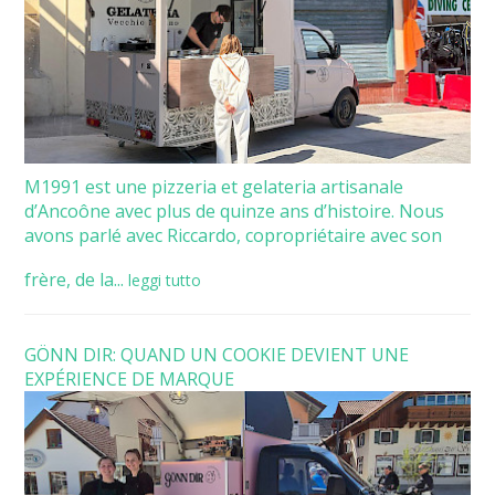
M1991 est une pizzeria et gelateria artisanale
d’Ancoône avec plus de quinze ans d’histoire. Nous
avons parlé avec Riccardo, copropriétaire avec son
frère, de la...
leggi tutto
GÖNN DIR: QUAND UN COOKIE DEVIENT UNE
EXPÉRIENCE DE MARQUE