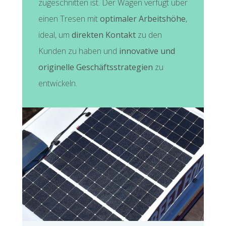
zugeschnitten ist. Der Wagen verfügt über
einen Tresen mit
optimaler Arbeitshöhe
,
ideal, um
direkten Kontakt
zu den
Kunden zu haben und
innovative und
originelle Geschäftsstrategien
zu
entwickeln.