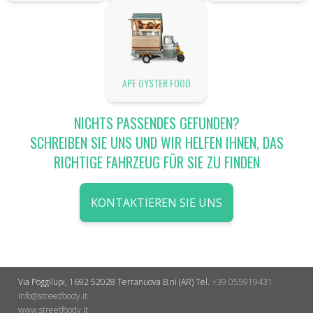
APE OYSTER FOOD
NICHTS PASSENDES GEFUNDEN?
SCHREIBEN SIE UNS UND WIR HELFEN IHNEN, DAS
RICHTIGE FAHRZEUG FÜR SIE ZU FINDEN
KONTAKTIEREN SIE UNS
Via Poggilupi, 1692
52028 Terranuova B.ni (AR)
Tel.
+39 055919431
info@streetfoody.it
www.streetfoody.it