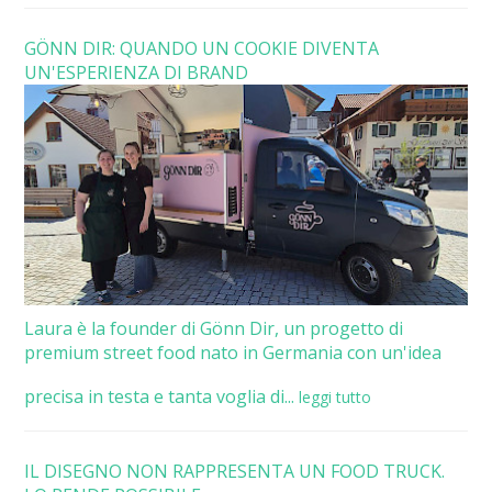
GÖNN DIR: QUANDO UN COOKIE DIVENTA
UN'ESPERIENZA DI BRAND
Laura è la founder di Gönn Dir, un progetto di
premium street food nato in Germania con un'idea
precisa in testa e tanta voglia di...
leggi tutto
IL DISEGNO NON RAPPRESENTA UN FOOD TRUCK.