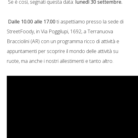
Se è così, segnati questa data:
lunedì 30 settembre.
Dalle 10.00 alle 17.00
ti aspettiamo presso la sede di
StreetFoody, in Via Poggilupi, 1692, a Terranuova
Bracciolini (AR) con un programma ricco di attività e
appuntamenti per scoprire il mondo delle attività su
ruote, ma anche i nostri allestimenti e tanto altro.