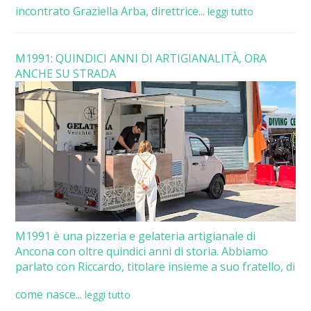
incontrato Graziella Arba, direttrice...
leggi tutto
M1991: QUINDICI ANNI DI ARTIGIANALITÀ, ORA
ANCHE SU STRADA
M1991 è una pizzeria e gelateria artigianale di
Ancona con oltre quindici anni di storia. Abbiamo
parlato con Riccardo, titolare insieme a suo fratello, di
come nasce...
leggi tutto