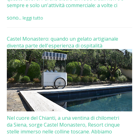
sempre e solo un'attività commerciale: a volte ci
sono...
leggi tutto
Castel Monastero: quando un gelato artigianale
diventa parte dell'esperienza di ospitalità
Nel cuore del Chianti, a una ventina di chilometri
da Siena, sorge Castel Monastero, Resort cinque
stelle immerso nelle colline toscane. Abbiamo