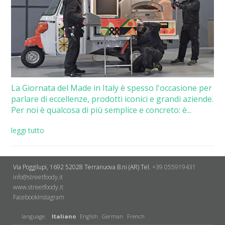
La Giornata del Made in Italy è spesso l'occasione per
parlare di eccellenze, prodotti iconici e grandi aziende.
Per noi è qualcosa di più semplice e concreto: è...
leggi tutto
Via Poggilupi, 1692
52028 Terranuova B.ni (AR)
Tel.
+39 055919431
info@streetfoody.it
www.streetfoody.it
Facebook
​Instagram
language:
Italiano
English
German
French