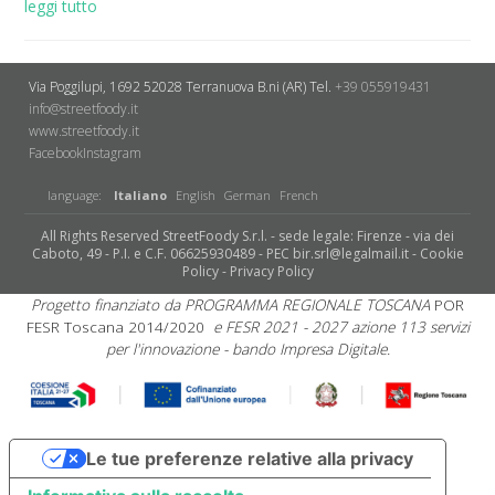
leggi tutto
Via Poggilupi, 1692
52028 Terranuova B.ni (AR)
Tel.
+39 055919431
info@streetfoody.it
www.streetfoody.it
Facebook
​Instagram
language:
Italiano
English
German
French
All Rights Reserved StreetFoody S.r.l. - sede legale: Firenze - via dei
Caboto, 49 - P.I. e C.F. 06625930489 - PEC bir.srl@legalmail.it -
Cookie
Policy
-
Privacy Policy
Progetto finanziato da PROGRAMMA REGIONALE TOSCANA
POR
FESR Toscana 2014/2020
e FESR 2021 - 2027 azione 113 servizi
per l'innovazione - bando Impresa Digitale.
Le tue preferenze relative alla privacy