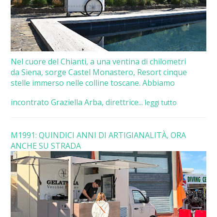
Nel cuore del Chianti, a una ventina di chilometri
da Siena, sorge Castel Monastero, Resort cinque
stelle immerso nelle colline toscane. Abbiamo
incontrato Graziella Arba, direttrice...
leggi tutto
M1991: QUINDICI ANNI DI ARTIGIANALITÀ, ORA
ANCHE SU STRADA