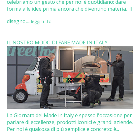
celebriamo un gesto che per noi è quotidiano: dare
forma alle idee prima ancora che diventino materia. Il
disegno,...
leggi tutto
IL NOSTRO MODO DI FARE MADE IN ITALY
La Giornata del Made in Italy è spesso l'occasione per
parlare di eccellenze, prodotti iconici e grandi aziende.
Per noi è qualcosa di più semplice e concreto: è...