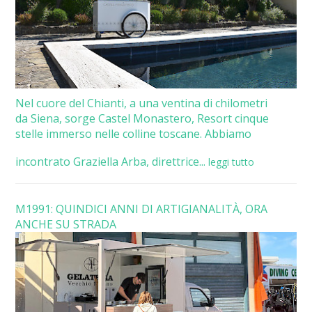
Nel cuore del Chianti, a una ventina di chilometri
da Siena, sorge Castel Monastero, Resort cinque
stelle immerso nelle colline toscane. Abbiamo
incontrato Graziella Arba, direttrice...
leggi tutto
M1991: QUINDICI ANNI DI ARTIGIANALITÀ, ORA
ANCHE SU STRADA