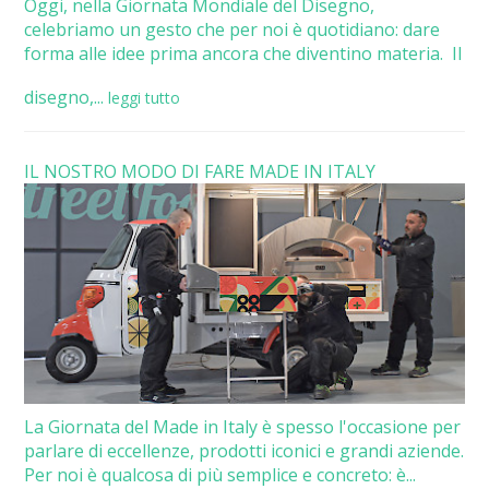
Oggi, nella Giornata Mondiale del Disegno,
celebriamo un gesto che per noi è quotidiano: dare
forma alle idee prima ancora che diventino materia. Il
disegno,...
leggi tutto
IL NOSTRO MODO DI FARE MADE IN ITALY
La Giornata del Made in Italy è spesso l'occasione per
parlare di eccellenze, prodotti iconici e grandi aziende.
Per noi è qualcosa di più semplice e concreto: è...