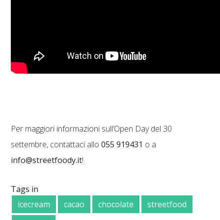
Per maggiori informazioni sull’Open Day del 30
settembre, contattaci allo
055 919431
o a
info@streetfoody.it
!
Tags in
icecream
cacao
chocolate
streetfood