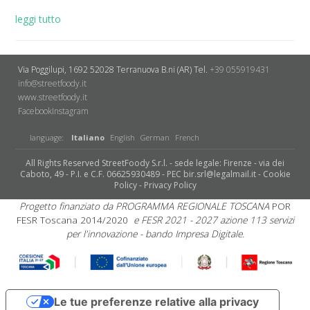
leggi tutto
Via Poggilupi, 1692
52028 Terranuova B.ni (AR)
Tel.
+39 055919431
info@streetfoody.it
www.streetfoody.it
Facebook
​Instagram
language:
Italiano
English
German
French
All Rights Reserved StreetFoody S.r.l. - sede legale: Firenze - via dei
Caboto, 49 - P.I. e C.F. 06625930489 - PEC bir.srl@legalmail.it -
Cookie
Policy
-
Privacy Policy
Progetto finanziato da PROGRAMMA REGIONALE TOSCANA
POR
FESR Toscana 2014/2020
e FESR 2021 - 2027 azione 113 servizi
per l'innovazione - bando Impresa Digitale.
Le tue preferenze relative alla privacy