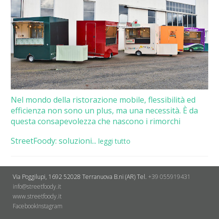
Nel mondo della ristorazione mobile, flessibilità ed
efficienza non sono un plus, ma una necessità. È da
questa consapevolezza che nascono i rimorchi
StreetFoody: soluzioni...
leggi tutto
Via Poggilupi, 1692
52028 Terranuova B.ni (AR)
Tel.
+39 055919431
info@streetfoody.it
www.streetfoody.it
Facebook
​Instagram