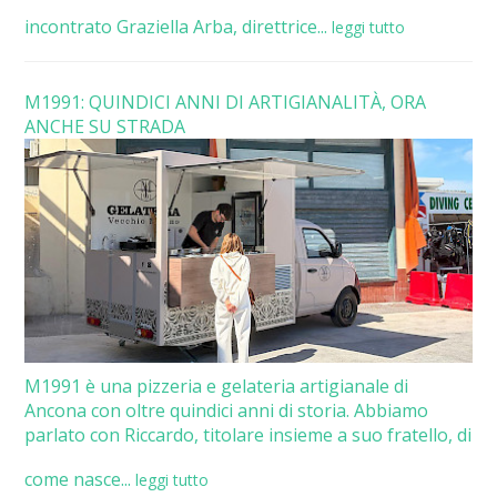
incontrato Graziella Arba, direttrice...
leggi tutto
M1991: QUINDICI ANNI DI ARTIGIANALITÀ, ORA
ANCHE SU STRADA
M1991 è una pizzeria e gelateria artigianale di
Ancona con oltre quindici anni di storia. Abbiamo
parlato con Riccardo, titolare insieme a suo fratello, di
come nasce...
leggi tutto