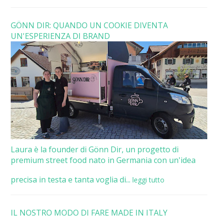
GÖNN DIR: QUANDO UN COOKIE DIVENTA
UN'ESPERIENZA DI BRAND
Laura è la founder di Gönn Dir, un progetto di
premium street food nato in Germania con un'idea
precisa in testa e tanta voglia di...
leggi tutto
IL NOSTRO MODO DI FARE MADE IN ITALY