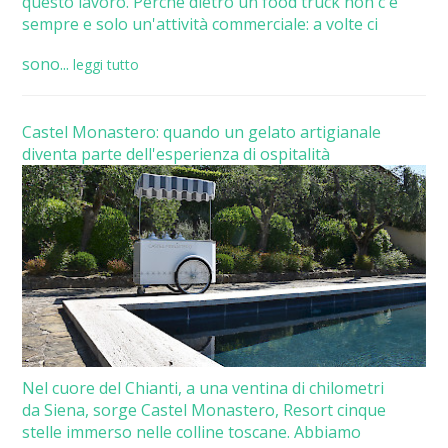
questo lavoro. Perché dietro un food truck non c'è
sempre e solo un'attività commerciale: a volte ci
sono...
leggi tutto
Castel Monastero: quando un gelato artigianale
diventa parte dell'esperienza di ospitalità
Nel cuore del Chianti, a una ventina di chilometri
da Siena, sorge Castel Monastero, Resort cinque
stelle immerso nelle colline toscane. Abbiamo