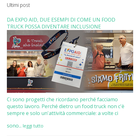
Ultimi post
DA EXPO AID, DUE ESEMPI DI COME UN FOOD
TRUCK POSSA DIVENTARE INCLUSIONE
Ci sono progetti che ricordano perché facciamo
questo lavoro. Perché dietro un food truck non c'è
sempre e solo un'attività commerciale: a volte ci
sono...
leggi tutto