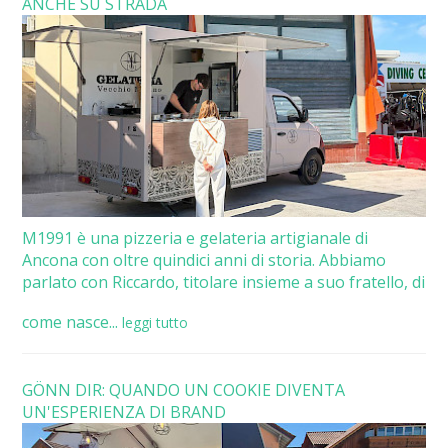
ANCHE SU STRADA
M1991 è una pizzeria e gelateria artigianale di
Ancona con oltre quindici anni di storia. Abbiamo
parlato con Riccardo, titolare insieme a suo fratello, di
come nasce...
leggi tutto
GÖNN DIR: QUANDO UN COOKIE DIVENTA
UN'ESPERIENZA DI BRAND