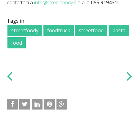
contattaci a
info@streetfoody.it
o allo
055 919431
!
Tags in
streetfoody
foodtruck
streetfood
pasta
food