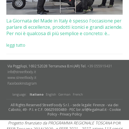
La Giornata del Made in Italy è spesso l'occasione per
parlare di eccellenze, prodotti iconici e grandi aziende.
Per noi è qualcosa di più semplice e concreto: è...
leggi tutto
Via Poggilupi, 1692
52028 Terranuova B.ni (AR)
Tel.
+39 055919431
info@streetfoody.it
www.streetfoody.it
Facebook
​Instagram
language:
Italiano
English
German
French
All Rights Reserved StreetFoody S.r.l. - sede legale: Firenze - via dei
Caboto, 49 - P.I. e C.F. 06625930489 - PEC bir.srl@legalmail.it -
Cookie
Policy
-
Privacy Policy
Progetto finanziato da PROGRAMMA REGIONALE TOSCANA
POR
FESR Toscana 2014/2020
e FESR 2021 - 2027 azione 113 servizi