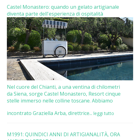
Castel Monastero: quando un gelato artigianale
diventa parte dell'esperienza di ospitalità
Nel cuore del Chianti, a una ventina di chilometri
da Siena, sorge Castel Monastero, Resort cinque
stelle immerso nelle colline toscane. Abbiamo
incontrato Graziella Arba, direttrice...
leggi tutto
M1991: QUINDICI ANNI DI ARTIGIANALITÀ, ORA