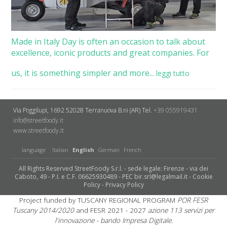
Made in Italy Day is often an occasion to talk about
excellence, iconic products and great companies. For
us, it is something simpler and more...
leggi tutto
Via Poggilupi, 1692
52028 Terranuova B.ni (AR)
Tel.
+39 055919431
info@streetfoody.it
www.streetfoody.it
language:
Italian
English
German
French
All Rights Reserved StreetFoody S.r.l. - sede legale: Firenze - via dei
Caboto, 49 - P.I. e C.F. 06625930489 - PEC bir.srl@legalmail.it -
Cookie
Policy
-
Privacy Policy
Project funded by TUSCANY REGIONAL PROGRAM
POR FESR
Tuscany 2014/2020
and FESR 2021 - 2027
azione 113 servizi per
l'innovazione - bando Impresa Digitale.