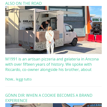
ALSO ON THE ROAD
M1991 is an artisan pizzeria and gelateria in Ancona
with over fifteen years of history. We spoke with
Riccardo, co-owner alongside his brother, about
how...
leggi tutto
GÖNN DIR: WHEN A COOKIE BECOMES A BRAND
EXPERIENCE