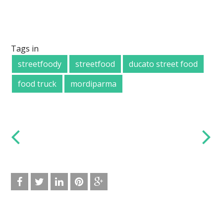
Tags in
streetfoody
streetfood
ducato street food
food truck
mordiparma