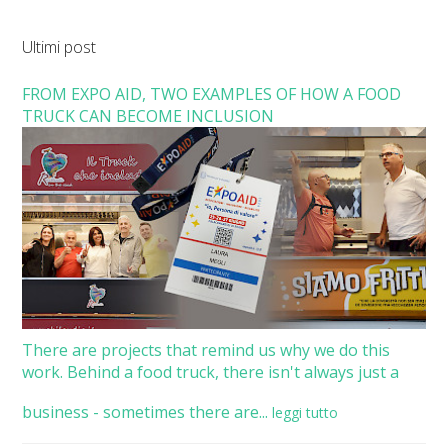
Ultimi post
FROM EXPO AID, TWO EXAMPLES OF HOW A FOOD
TRUCK CAN BECOME INCLUSION
There are projects that remind us why we do this
work. Behind a food truck, there isn't always just a
business - sometimes there are...
leggi tutto