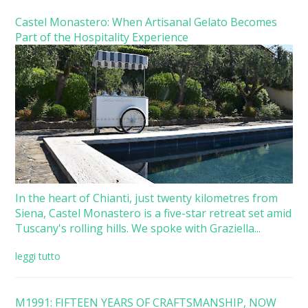
Castel Monastero: When Artisanal Gelato Becomes
Part of the Hospitality Experience
In the heart of Chianti, just twenty kilometres from
Siena, Castel Monastero is a five-star retreat set amid
Tuscany's rolling hills. We spoke with Graziella...
leggi tutto
M1991: FIFTEEN YEARS OF CRAFTSMANSHIP, NOW