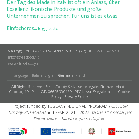
Der Tag des Made in Italy ist oft ein Anlass, über
Exzellenz, ikonische Produkte und große
Unternehmen zu sprechen. Für uns ist es etwas
Einfacheres...
leggi tutto
Via Poggilupi, 1692
52028 Terranuova B.ni (AR)
Tel.
+39 055919431
info@streetfoody.it
www.streetfoody.it
language:
Italian
English
German
French
All Rights Reserved StreetFoody S.r.l. - sede legale: Firenze - via dei
Caboto, 49 - P.I. e C.F. 06625930489 - PEC bir.srl@legalmail.it -
Cookie
Policy
-
Privacy Policy
Project funded by TUSCANY REGIONAL PROGRAM
POR FESR
Tuscany 2014/2020
and FESR 2021 - 2027
azione 113 servizi per
l'innovazione - bando Impresa Digitale.