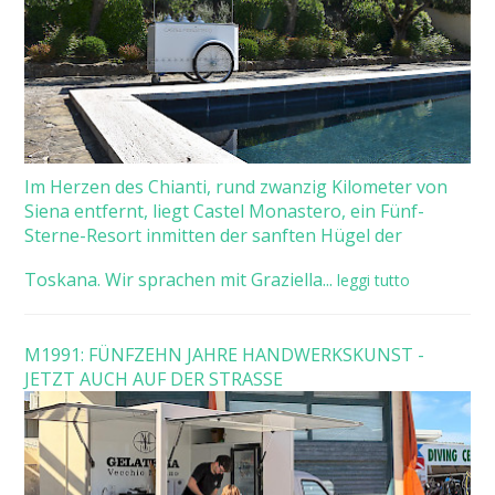
Im Herzen des Chianti, rund zwanzig Kilometer von
Siena entfernt, liegt Castel Monastero, ein Fünf-
Sterne-Resort inmitten der sanften Hügel der
Toskana. Wir sprachen mit Graziella...
leggi tutto
M1991: FÜNFZEHN JAHRE HANDWERKSKUNST -
JETZT AUCH AUF DER STRASSE