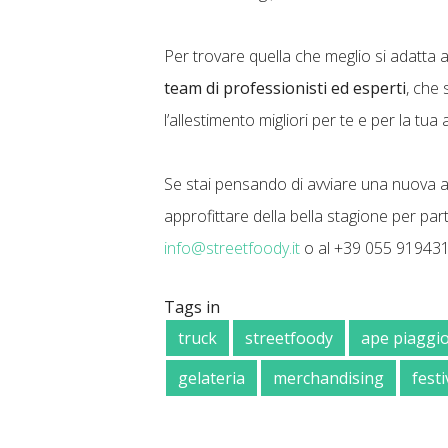
Per trovare quella che meglio si adatta 
team di professionisti ed esperti
, che 
l’allestimento migliori per te e per la tua a
Se stai pensando di avviare una nuova att
approfittare della bella stagione per parte
info@streetfoody.it
o al +39 055 91943
Tags in
truck
streetfoody
ape piaggi
gelateria
merchandising
festi