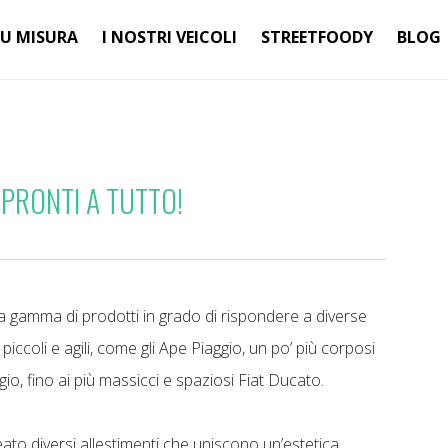
SU MISURA
I NOSTRI VEICOLI
STREETFOODY
BLOG
 PRONTI A TUTTO!
 gamma di prodotti in grado di rispondere a diverse
iccoli e agili, come gli Ape Piaggio, un po’ più corposi
o, fino ai più massicci e spaziosi Fiat Ducato.
ato diversi allestimenti che uniscono un’estetica