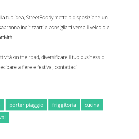
alla tua idea, StreetFoody mette a disposizione
un
sapranno indirizzarti e consigliarti verso il veicolo e
ttività.
ività on the road, diversificare il tuo business o
cipare a fiere e festival, contattaci!
1
o
porter piaggio
friggitoria
cucina
val