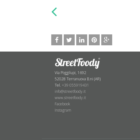
Via Poggilupi, 1692
52028 Terranuova B.ni (AR)
Tel.
+39 055919431
info@streetfoody.it
www.streetfoody.it
Facebook
​Instagram