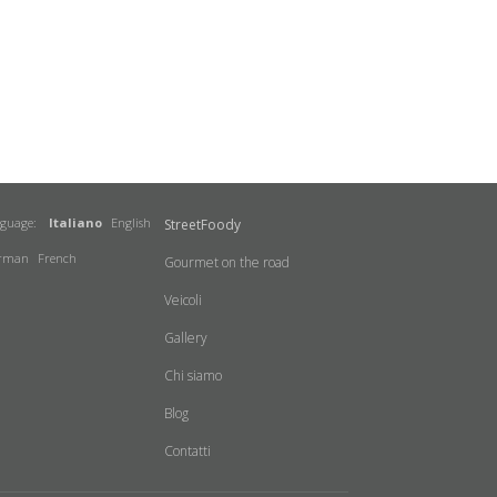
nguage:
Italiano
English
StreetFoody
rman
French
Gourmet on the road
Veicoli
Gallery
Chi siamo
Blog
Contatti