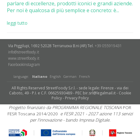
parlare di eccellenze, prodotti iconici e grandi aziende.
Per noi è qualcosa di più semplice e concreto: è...
leggi tutto
Via Poggilupi, 1692
52028 Terranuova B.ni (AR)
Tel.
+39 055919431
info@streetfoody.it
www.streetfoody.it
Facebook
​Instagram
language:
Italiano
English
German
French
All Rights Reserved StreetFoody S.r.l. - sede legale: Firenze - via dei
Caboto, 49 - P.I. e C.F. 06625930489 - PEC bir.srl@legalmail.it -
Cookie
Policy
-
Privacy Policy
Progetto finanziato da PROGRAMMA REGIONALE TOSCANA
POR
FESR Toscana 2014/2020
e FESR 2021 - 2027 azione 113 servizi
per l'innovazione - bando Impresa Digitale.