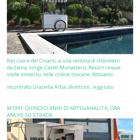
Nel cuore del Chianti, a una ventina di chilometri
da Siena, sorge Castel Monastero, Resort cinque
stelle immerso nelle colline toscane. Abbiamo
incontrato Graziella Arba, direttrice...
leggi tutto
M1991: QUINDICI ANNI DI ARTIGIANALITÀ, ORA
ANCHE SU STRADA