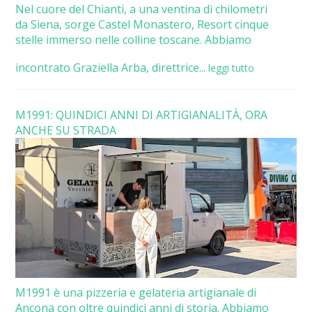
Nel cuore del Chianti, a una ventina di chilometri
da Siena, sorge Castel Monastero, Resort cinque
stelle immerso nelle colline toscane. Abbiamo
incontrato Graziella Arba, direttrice...
leggi tutto
M1991: QUINDICI ANNI DI ARTIGIANALITÀ, ORA
ANCHE SU STRADA
M1991 è una pizzeria e gelateria artigianale di
Ancona con oltre quindici anni di storia. Abbiamo