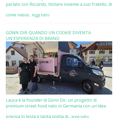
parlato con Riccardo, titolare insieme a suo fratello, di
come nasce...
leggi tutto
GÖNN DIR: QUANDO UN COOKIE DIVENTA
UN'ESPERIENZA DI BRAND
Laura è la founder di Gönn Dir, un progetto di
premium street food nato in Germania con un'idea
precisa in testa e tanta voglia di...
leggi tutto