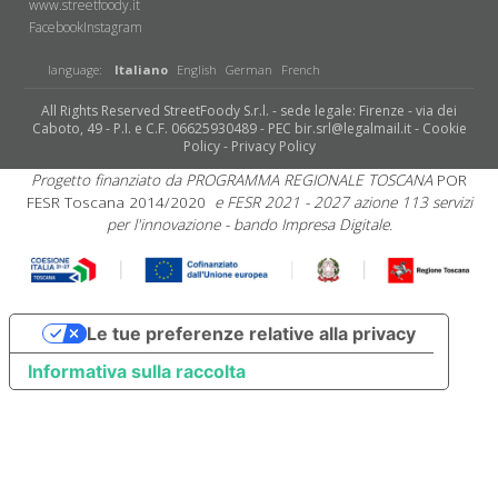
www.streetfoody.it
Facebook
​Instagram
language:
Italiano
English
German
French
All Rights Reserved StreetFoody S.r.l. - sede legale: Firenze - via dei
Caboto, 49 - P.I. e C.F. 06625930489 - PEC bir.srl@legalmail.it -
Cookie
Policy
-
Privacy Policy
Progetto finanziato da PROGRAMMA REGIONALE TOSCANA
POR
FESR Toscana 2014/2020
e FESR 2021 - 2027 azione 113 servizi
per l'innovazione - bando Impresa Digitale.
Le tue preferenze relative alla privacy
Informativa sulla raccolta