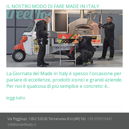
IL NOSTRO MODO DI FARE MADE IN ITALY
La Giornata del Made in Italy è spesso l'occasione per
parlare di eccellenze, prodotti iconici e grandi aziende.
Per noi è qualcosa di più semplice e concreto: è...
leggi tutto
Via Poggilupi, 1692
52028 Terranuova B.ni (AR)
Tel.
+39 055919431
info@streetfoody.it