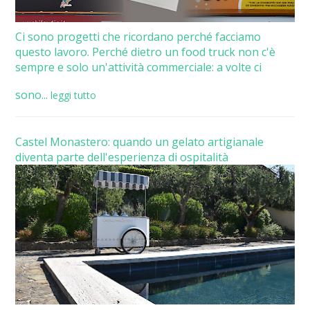
Ci sono progetti che ricordano perché facciamo
questo lavoro. Perché dietro un food truck non c'è
sempre e solo un'attività commerciale: a volte ci
sono...
leggi tutto
Castel Monastero: quando un gelato artigianale
diventa parte dell'esperienza di ospitalità