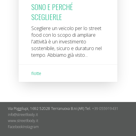
SONO E PERCHÉ
SCEGLIERLE
Scegliere un veicolo per lo street
food con lo scopo di ampliare
l'attività è un investimento
sostenibile, sicuro e duraturo nel
tempo. Abbiamo già visto...
flotte
Via Poggilupi, 1692
52028 Terranuova B.ni (AR)
Tel.
+39 055919431
info@streetfoody.it
www.streetfoody.it
Facebook
​Instagram