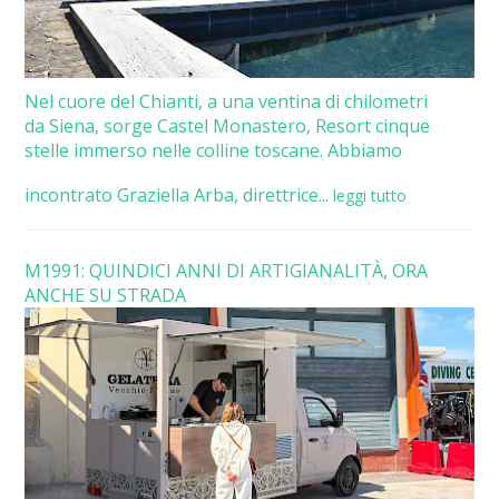
Nel cuore del Chianti, a una ventina di chilometri
da Siena, sorge Castel Monastero, Resort cinque
stelle immerso nelle colline toscane. Abbiamo
incontrato Graziella Arba, direttrice...
leggi tutto
M1991: QUINDICI ANNI DI ARTIGIANALITÀ, ORA
ANCHE SU STRADA