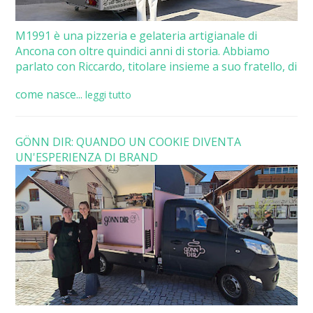
M1991 è una pizzeria e gelateria artigianale di
Ancona con oltre quindici anni di storia. Abbiamo
parlato con Riccardo, titolare insieme a suo fratello, di
come nasce...
leggi tutto
GÖNN DIR: QUANDO UN COOKIE DIVENTA
UN'ESPERIENZA DI BRAND