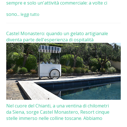
sempre e solo un'attività commerciale: a volte ci
sono...
leggi tutto
Castel Monastero: quando un gelato artigianale
diventa parte dell'esperienza di ospitalità
Nel cuore del Chianti, a una ventina di chilometri
da Siena, sorge Castel Monastero, Resort cinque
stelle immerso nelle colline toscane. Abbiamo