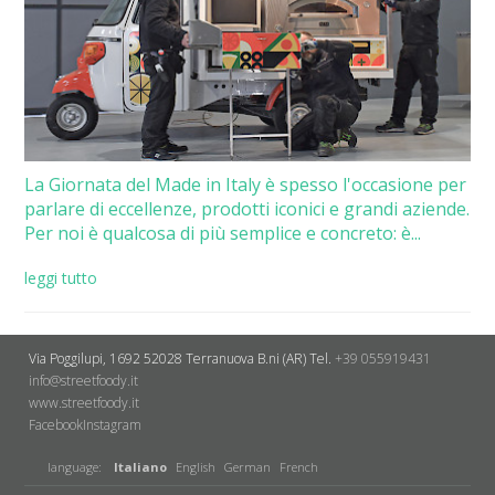
La Giornata del Made in Italy è spesso l'occasione per
parlare di eccellenze, prodotti iconici e grandi aziende.
Per noi è qualcosa di più semplice e concreto: è...
leggi tutto
Via Poggilupi, 1692
52028 Terranuova B.ni (AR)
Tel.
+39 055919431
info@streetfoody.it
www.streetfoody.it
Facebook
​Instagram
language:
Italiano
English
German
French