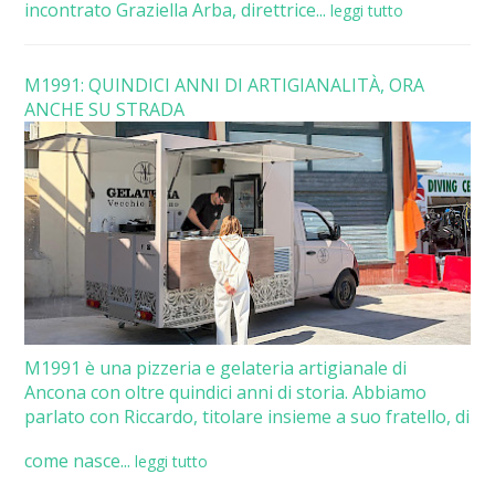
incontrato Graziella Arba, direttrice...
leggi tutto
M1991: QUINDICI ANNI DI ARTIGIANALITÀ, ORA
ANCHE SU STRADA
M1991 è una pizzeria e gelateria artigianale di
Ancona con oltre quindici anni di storia. Abbiamo
parlato con Riccardo, titolare insieme a suo fratello, di
come nasce...
leggi tutto