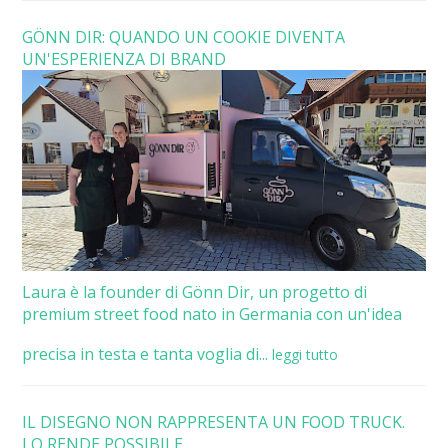
GÖNN DIR: QUANDO UN COOKIE DIVENTA
UN'ESPERIENZA DI BRAND
Laura è la founder di Gönn Dir, un progetto di
premium street food nato in Germania con un'idea
precisa in testa e tanta voglia di...
leggi tutto
IL DISEGNO NON RAPPRESENTA UN FOOD TRUCK.
LO RENDE POSSIBILE.