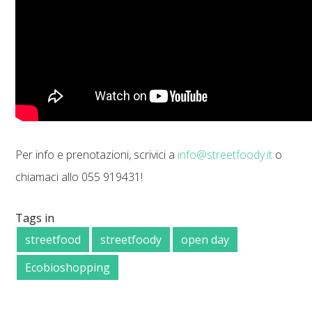
Per info e prenotazioni, scrivici a
info@streetfoody.it
o
chiamaci allo 055 919431!
Tags in
streetfood
streetfoody
open day
Ecobioshopping