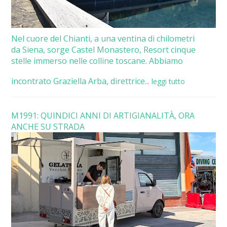
Nel cuore del Chianti, a una ventina di chilometri
da Siena, sorge Castel Monastero, Resort cinque
stelle immerso nelle colline toscane. Abbiamo
incontrato Graziella Arba, direttrice...
leggi tutto
M1991: QUINDICI ANNI DI ARTIGIANALITÀ, ORA
ANCHE SU STRADA