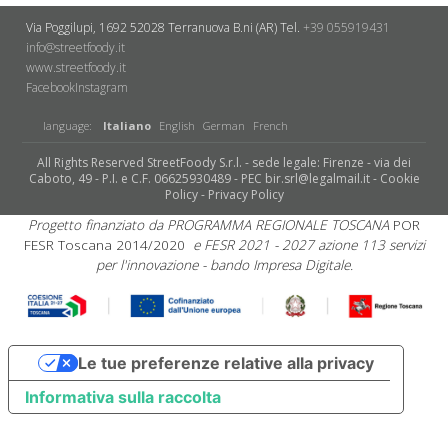
Via Poggilupi, 1692
52028 Terranuova B.ni (AR)
Tel.
+39 055919431
info@streetfoody.it
www.streetfoody.it
Facebook
​Instagram
language:
Italiano
English
German
French
All Rights Reserved StreetFoody S.r.l. - sede legale: Firenze - via dei
Caboto, 49 - P.I. e C.F. 06625930489 - PEC bir.srl@legalmail.it -
Cookie
Policy
-
Privacy Policy
Progetto finanziato da PROGRAMMA REGIONALE TOSCANA
POR
FESR Toscana 2014/2020
e FESR 2021 - 2027 azione 113 servizi
per l'innovazione - bando Impresa Digitale.
Le tue preferenze relative alla privacy
Informativa sulla raccolta