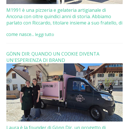
M1991 è una pizzeria e gelateria artigianale di
Ancona con oltre quindici anni di storia. Abbiamo
parlato con Riccardo, titolare insieme a suo fratello, di
come nasce...
leggi tutto
GÖNN DIR: QUANDO UN COOKIE DIVENTA
UN'ESPERIENZA DI BRAND
Laura è la founder di Gönn Dir, un progetto di