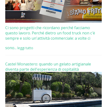
Ci sono progetti che ricordano perché facciamo
questo lavoro. Perché dietro un food truck non c'è
sempre e solo un'attività commerciale: a volte ci
sono...
leggi tutto
Castel Monastero: quando un gelato artigianale
diventa parte dell'esperienza di ospitalità