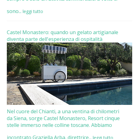
sono...
leggi tutto
Castel Monastero: quando un gelato artigianale
diventa parte dell'esperienza di ospitalità
Nel cuore del Chianti, a una ventina di chilometri
da Siena, sorge Castel Monastero, Resort cinque
stelle immerso nelle colline toscane. Abbiamo
incontrato Graziella Arba, direttrice...
leggi tutto