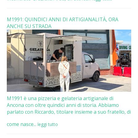
M1991: QUINDICI ANNI DI ARTIGIANALITÀ, ORA
ANCHE SU STRADA
M1991 è una pizzeria e gelateria artigianale di
Ancona con oltre quindici anni di storia. Abbiamo
parlato con Riccardo, titolare insieme a suo fratello, di
come nasce...
leggi tutto