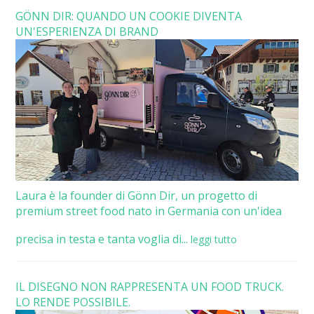
GÖNN DIR: QUANDO UN COOKIE DIVENTA
UN'ESPERIENZA DI BRAND
Laura è la founder di Gönn Dir, un progetto di
premium street food nato in Germania con un'idea
precisa in testa e tanta voglia di...
leggi tutto
IL DISEGNO NON RAPPRESENTA UN FOOD TRUCK.
LO RENDE POSSIBILE.