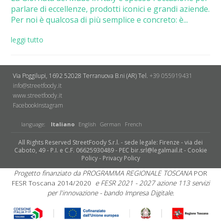
parlare di eccellenze, prodotti iconici e grandi aziende.
Per noi è qualcosa di più semplice e concreto: è...
leggi tutto
Via Poggilupi, 1692
52028 Terranuova B.ni (AR)
Tel.
+39 055919431
info@streetfoody.it
www.streetfoody.it
Facebook
​Instagram
language:
Italiano
English
German
French
All Rights Reserved StreetFoody S.r.l. - sede legale: Firenze - via dei
Caboto, 49 - P.I. e C.F. 06625930489 - PEC bir.srl@legalmail.it -
Cookie
Policy
-
Privacy Policy
Progetto finanziato da PROGRAMMA REGIONALE TOSCANA
POR
FESR Toscana 2014/2020
e FESR 2021 - 2027 azione 113 servizi
per l'innovazione - bando Impresa Digitale.