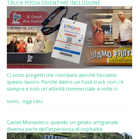
TRUCK POSSA DIVENTARE INCLUSIONE
Ci sono progetti che ricordano perché facciamo
questo lavoro. Perché dietro un food truck non c'è
sempre e solo un'attività commerciale: a volte ci
sono...
leggi tutto
Castel Monastero: quando un gelato artigianale
diventa parte dell'esperienza di ospitalità