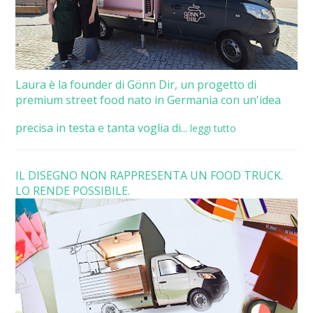
Laura è la founder di Gönn Dir, un progetto di
premium street food nato in Germania con un'idea
precisa in testa e tanta voglia di...
leggi tutto
IL DISEGNO NON RAPPRESENTA UN FOOD TRUCK.
LO RENDE POSSIBILE.