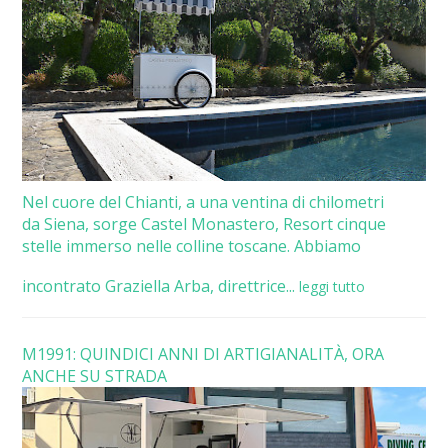
Nel cuore del Chianti, a una ventina di chilometri
da Siena, sorge Castel Monastero, Resort cinque
stelle immerso nelle colline toscane. Abbiamo
incontrato Graziella Arba, direttrice...
leggi tutto
M1991: QUINDICI ANNI DI ARTIGIANALITÀ, ORA
ANCHE SU STRADA