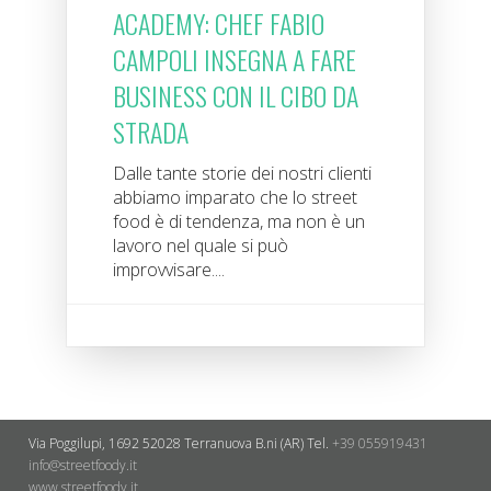
ACADEMY: CHEF FABIO
CAMPOLI INSEGNA A FARE
BUSINESS CON IL CIBO DA
STRADA
Dalle tante storie dei nostri clienti
abbiamo imparato che lo street
food è di tendenza, ma non è un
lavoro nel quale si può
improvvisare....
Via Poggilupi, 1692
52028 Terranuova B.ni (AR)
Tel.
+39 055919431
info@streetfoody.it
www.streetfoody.it