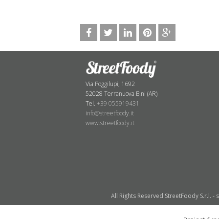
Via Poggilupi, 1692
52028 Terranuova B.ni (AR)
Tel.
+39 055919431
info@streetfoody.it
www.streetfoody.it
All Rights Reserved StreetFoody S.r.l. - 