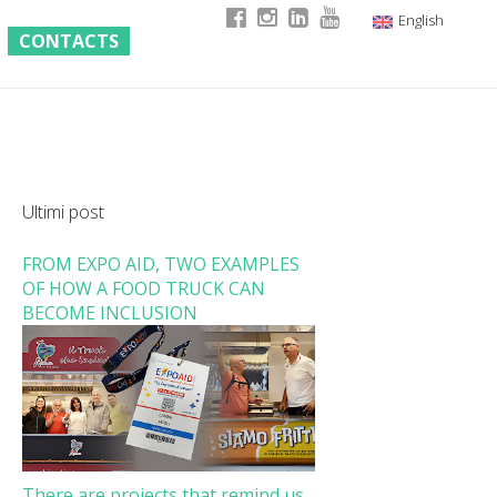
English
CONTACTS
Italian
German
French
Ultimi post
FROM EXPO AID, TWO EXAMPLES
OF HOW A FOOD TRUCK CAN
BECOME INCLUSION
There are projects that remind us