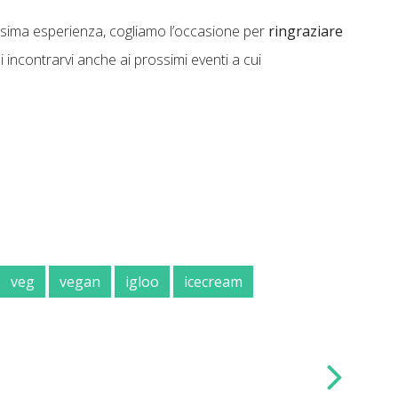
issima esperienza, cogliamo l’occasione per
ringraziare
i incontrarvi anche ai prossimi eventi a cui
veg
vegan
igloo
icecream