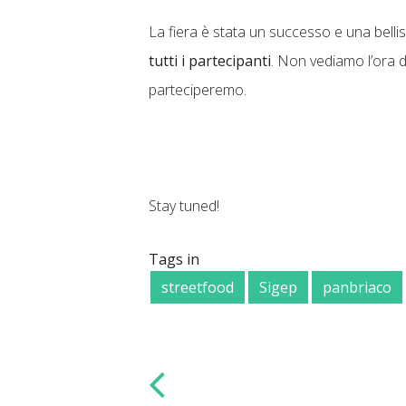
La fiera è stata un successo e una bell
tutti i partecipanti
. Non vediamo l’ora d
parteciperemo.
Stay tuned!
Tags in
streetfood
Sigep
panbriaco