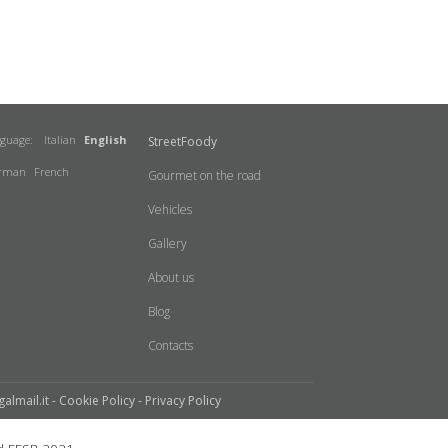
nguage:
Italian
English
StreetFoody
rman
French
Gourmet on the road
Vehicles
Gallery
About us
Blog
Contacts
galmail.it -
Cookie Policy
-
Privacy Policy