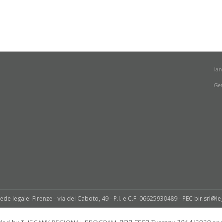
la
Ge
sede legale: Firenze - via dei Caboto, 49 - P.I. e C.F. 06625930489 - PEC bir.srl@le