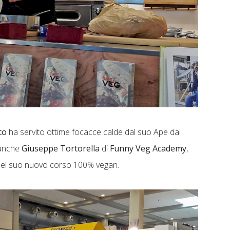
co
ha servito ottime focacce calde dal suo Ape dal
 anche
Giuseppe Tortorella
di
Funny Veg Academy
,
del suo nuovo corso 100% vegan.