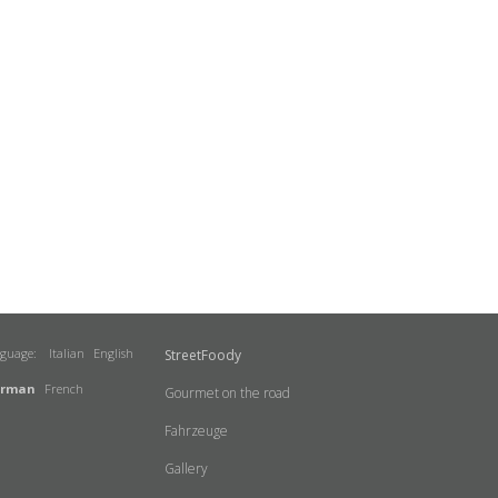
nguage:
Italian
English
StreetFoody
rman
French
Gourmet on the road
Fahrzeuge
Gallery