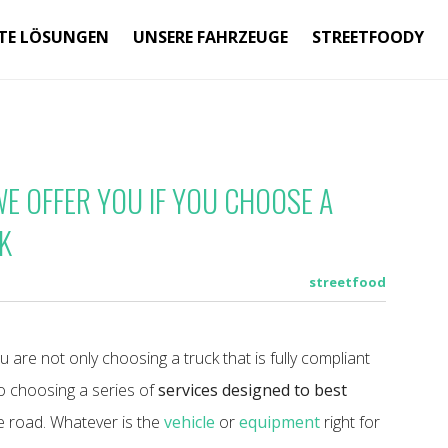
TE LÖSUNGEN
UNSERE FAHRZEUGE
STREETFOODY
WE OFFER YOU IF YOU CHOOSE A
K
streetfood
 are not only choosing a truck that is fully compliant
so choosing a series of
services designed to best
e road. Whatever is the
vehicle
or
equipment
right for