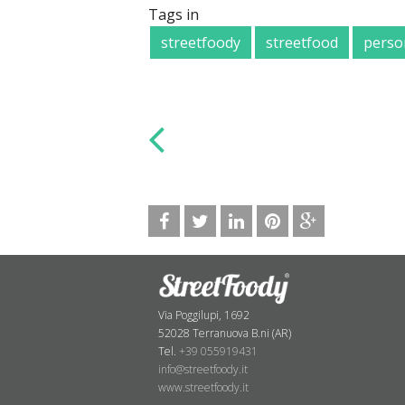
Tags in
streetfoody
streetfood
perso
Via Poggilupi, 1692
52028 Terranuova B.ni (AR)
Tel.
+39 055919431
info@streetfoody.it
www.streetfoody.it