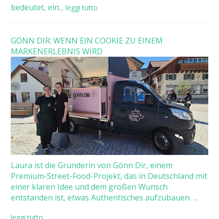
bedeutet, ein...
leggi tutto
GÖNN DIR: WENN EIN COOKIE ZU EINEM
MARKENERLEBNIS WIRD
Laura ist die Gründerin von Gönn Dir, einem
Premium-Street-Food-Projekt, das in Deutschland mit
einer klaren Idee und dem großen Wunsch
entstanden ist, etwas Authentisches aufzubauen. ...
leggi tutto