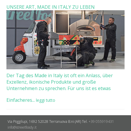
UNSERE ART, MADE IN ITALY ZU LEBEN
Der Tag des Made in Italy ist oft ein Anlass, über
Exzellenz, ikonische Produkte und große
Unternehmen zu sprechen. Für uns ist es etwas
Einfacheres...
leggi tutto
Via Poggilupi, 1692
52028 Terranuova B.ni (AR)
Tel.
+39 055919431
info@streetfoody.it