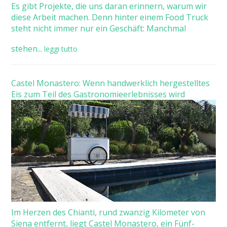
Es gibt Projekte, die uns daran erinnern, warum wir
diese Arbeit machen. Denn hinter einem Food Truck
steht nicht immer nur ein Geschäft: Manchmal
stehen...
leggi tutto
Castel Monastero: Wenn handwerklich hergestelltes
Eis zum Teil des Gastronomieerlebnisses wird
Im Herzen des Chianti, rund zwanzig Kilometer von
Siena entfernt, liegt Castel Monastero, ein Fünf-