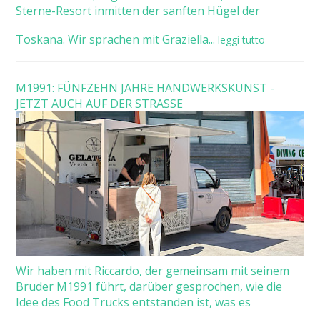
Sterne-Resort inmitten der sanften Hügel der
Toskana. Wir sprachen mit Graziella...
leggi tutto
M1991: FÜNFZEHN JAHRE HANDWERKSKUNST -
JETZT AUCH AUF DER STRASSE
Wir haben mit Riccardo, der gemeinsam mit seinem
Bruder M1991 führt, darüber gesprochen, wie die
Idee des Food Trucks entstanden ist, was es