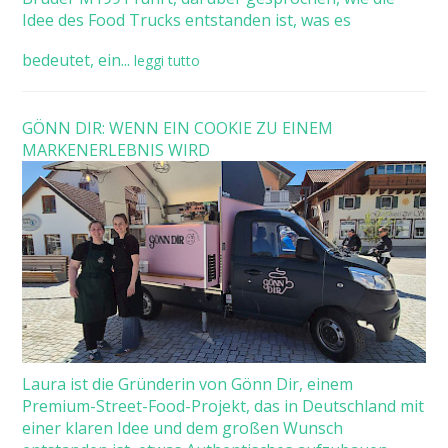
Idee des Food Trucks entstanden ist, was es
bedeutet, ein...
leggi tutto
GÖNN DIR: WENN EIN COOKIE ZU EINEM
MARKENERLEBNIS WIRD
Laura ist die Gründerin von Gönn Dir, einem
Premium-Street-Food-Projekt, das in Deutschland mit
einer klaren Idee und dem großen Wunsch