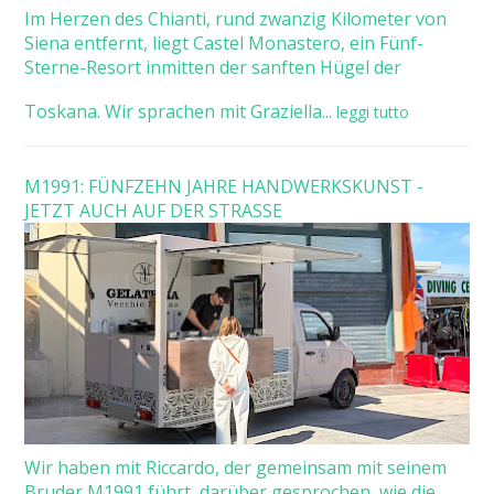
Im Herzen des Chianti, rund zwanzig Kilometer von
Siena entfernt, liegt Castel Monastero, ein Fünf-
Sterne-Resort inmitten der sanften Hügel der
Toskana. Wir sprachen mit Graziella...
leggi tutto
M1991: FÜNFZEHN JAHRE HANDWERKSKUNST -
JETZT AUCH AUF DER STRASSE
Wir haben mit Riccardo, der gemeinsam mit seinem
Bruder M1991 führt, darüber gesprochen, wie die