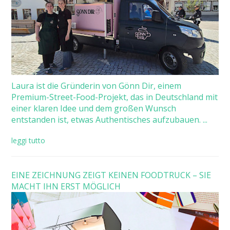
Laura ist die Gründerin von Gönn Dir, einem
Premium-Street-Food-Projekt, das in Deutschland mit
einer klaren Idee und dem großen Wunsch
entstanden ist, etwas Authentisches aufzubauen. ...
leggi tutto
EINE ZEICHNUNG ZEIGT KEINEN FOODTRUCK – SIE
MACHT IHN ERST MÖGLICH