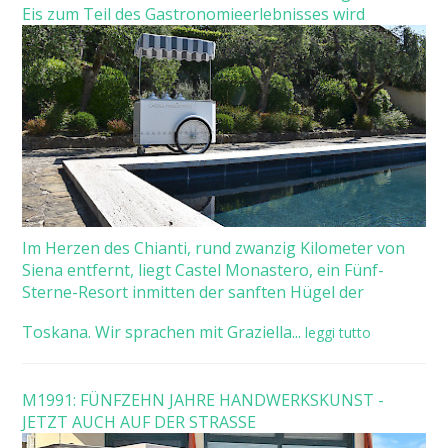
Eis zum Teil des Gastronomieerlebnisses wird
Im Herzen des Chianti, rund zwanzig Kilometer von
Siena entfernt, liegt Castel Monastero, ein Fünf-
Sterne-Resort inmitten der sanften Hügel der
Toskana. Wir sprachen mit Graziella...
leggi tutto
M1991: FÜNFZEHN JAHRE HANDWERKSKUNST -
JETZT AUCH AUF DER STRASSE