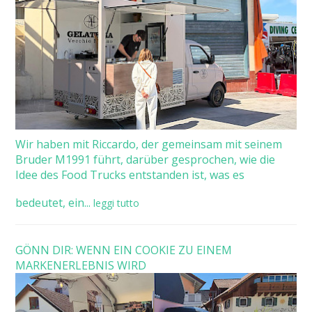
Wir haben mit Riccardo, der gemeinsam mit seinem
Bruder M1991 führt, darüber gesprochen, wie die
Idee des Food Trucks entstanden ist, was es
bedeutet, ein...
leggi tutto
GÖNN DIR: WENN EIN COOKIE ZU EINEM
MARKENERLEBNIS WIRD