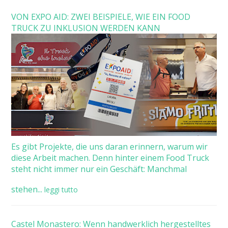
VON EXPO AID: ZWEI BEISPIELE, WIE EIN FOOD
TRUCK ZU INKLUSION WERDEN KANN
Es gibt Projekte, die uns daran erinnern, warum wir
diese Arbeit machen. Denn hinter einem Food Truck
steht nicht immer nur ein Geschäft: Manchmal
stehen...
leggi tutto
Castel Monastero: Wenn handwerklich hergestelltes