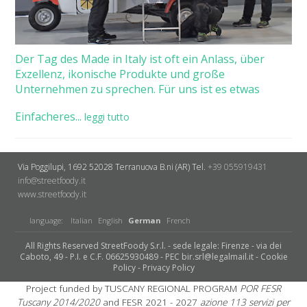
Der Tag des Made in Italy ist oft ein Anlass, über
Exzellenz, ikonische Produkte und große
Unternehmen zu sprechen. Für uns ist es etwas
Einfacheres...
leggi tutto
Via Poggilupi, 1692
52028 Terranuova B.ni (AR)
Tel.
+39 055919431
info@streetfoody.it
www.streetfoody.it
language:
Italian
English
German
French
All Rights Reserved StreetFoody S.r.l. - sede legale: Firenze - via dei
Caboto, 49 - P.I. e C.F. 06625930489 - PEC bir.srl@legalmail.it -
Cookie
Policy
-
Privacy Policy
Project funded by TUSCANY REGIONAL PROGRAM
POR FESR
Tuscany 2014/2020
and FESR 2021 - 2027
azione 113 servizi per