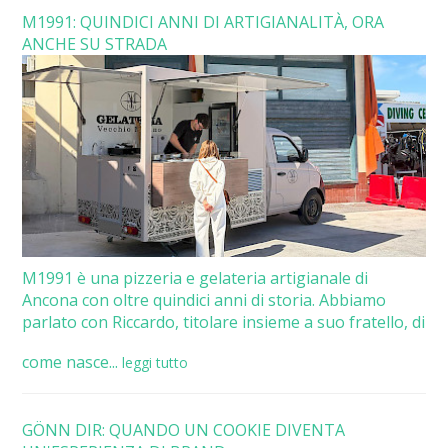
M1991: QUINDICI ANNI DI ARTIGIANALITÀ, ORA
ANCHE SU STRADA
M1991 è una pizzeria e gelateria artigianale di
Ancona con oltre quindici anni di storia. Abbiamo
parlato con Riccardo, titolare insieme a suo fratello, di
come nasce...
leggi tutto
GÖNN DIR: QUANDO UN COOKIE DIVENTA