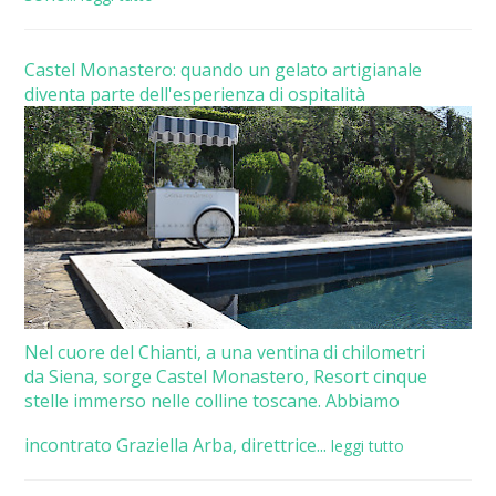
Castel Monastero: quando un gelato artigianale
diventa parte dell'esperienza di ospitalità
Nel cuore del Chianti, a una ventina di chilometri
da Siena, sorge Castel Monastero, Resort cinque
stelle immerso nelle colline toscane. Abbiamo
incontrato Graziella Arba, direttrice...
leggi tutto