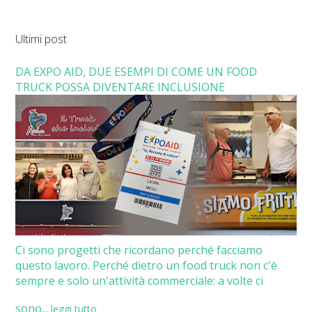
Ultimi post
DA EXPO AID, DUE ESEMPI DI COME UN FOOD
TRUCK POSSA DIVENTARE INCLUSIONE
Ci sono progetti che ricordano perché facciamo
questo lavoro. Perché dietro un food truck non c'è
sempre e solo un'attività commerciale: a volte ci
sono...
leggi tutto