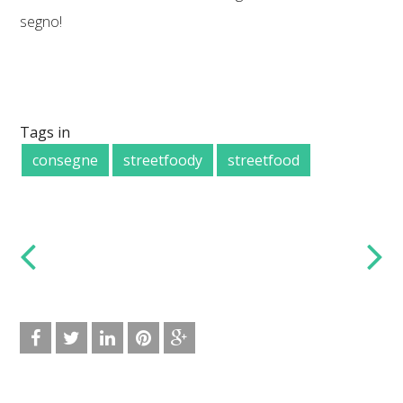
segno!
Tags in
consegne
streetfoody
streetfood