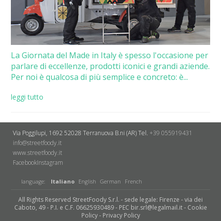
La Giornata del Made in Italy è spesso l'occasione per
parlare di eccellenze, prodotti iconici e grandi aziende.
Per noi è qualcosa di più semplice e concreto: è...
leggi tutto
Via Poggilupi, 1692
52028 Terranuova B.ni (AR)
Tel.
+39 055919431
info@streetfoody.it
www.streetfoody.it
Facebook
​Instagram
language:
Italiano
English
German
French
All Rights Reserved StreetFoody S.r.l. - sede legale: Firenze - via dei
Caboto, 49 - P.I. e C.F. 06625930489 - PEC bir.srl@legalmail.it -
Cookie
Policy
-
Privacy Policy