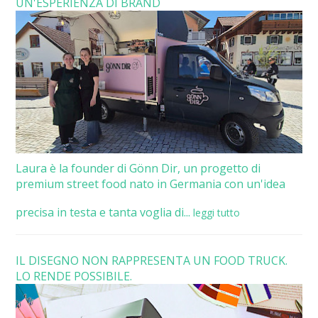
UN'ESPERIENZA DI BRAND
Laura è la founder di Gönn Dir, un progetto di
premium street food nato in Germania con un'idea
precisa in testa e tanta voglia di...
leggi tutto
IL DISEGNO NON RAPPRESENTA UN FOOD TRUCK.
LO RENDE POSSIBILE.