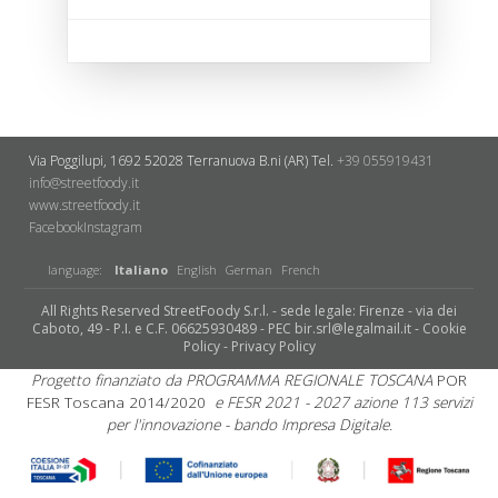
Via Poggilupi, 1692
52028 Terranuova B.ni (AR)
Tel.
+39 055919431
info@streetfoody.it
www.streetfoody.it
Facebook
​Instagram
language:
Italiano
English
German
French
All Rights Reserved StreetFoody S.r.l. - sede legale: Firenze - via dei
Caboto, 49 - P.I. e C.F. 06625930489 - PEC bir.srl@legalmail.it -
Cookie
Policy
-
Privacy Policy
Progetto finanziato da PROGRAMMA REGIONALE TOSCANA
POR
FESR Toscana 2014/2020
e FESR 2021 - 2027 azione 113 servizi
per l'innovazione - bando Impresa Digitale.