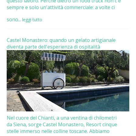
questo lavoro. Perché dietro un food truck non c'è
sempre e solo un'attività commerciale: a volte ci
sono...
leggi tutto
Castel Monastero: quando un gelato artigianale
diventa parte dell'esperienza di ospitalità
Nel cuore del Chianti, a una ventina di chilometri
da Siena, sorge Castel Monastero, Resort cinque
stelle immerso nelle colline toscane. Abbiamo