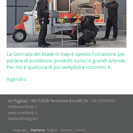
La Giornata del Made in Italy è spesso l'occasione per
parlare di eccellenze, prodotti iconici e grandi aziende.
Per noi è qualcosa di più semplice e concreto: è...
leggi tutto
Via Poggilupi, 1692
52028 Terranuova B.ni (AR)
Tel.
+39 055919431
info@streetfoody.it
www.streetfoody.it
Facebook
​Instagram
language:
Italiano
English
German
French