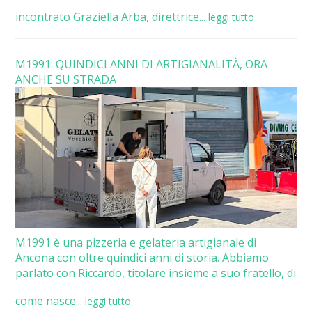
incontrato Graziella Arba, direttrice...
leggi tutto
M1991: QUINDICI ANNI DI ARTIGIANALITÀ, ORA
ANCHE SU STRADA
M1991 è una pizzeria e gelateria artigianale di
Ancona con oltre quindici anni di storia. Abbiamo
parlato con Riccardo, titolare insieme a suo fratello, di
come nasce...
leggi tutto