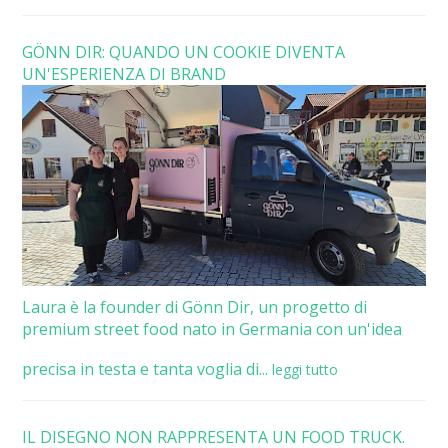
GÖNN DIR: QUANDO UN COOKIE DIVENTA
UN'ESPERIENZA DI BRAND
Laura è la founder di Gönn Dir, un progetto di
premium street food nato in Germania con un'idea
precisa in testa e tanta voglia di...
leggi tutto
IL DISEGNO NON RAPPRESENTA UN FOOD TRUCK.