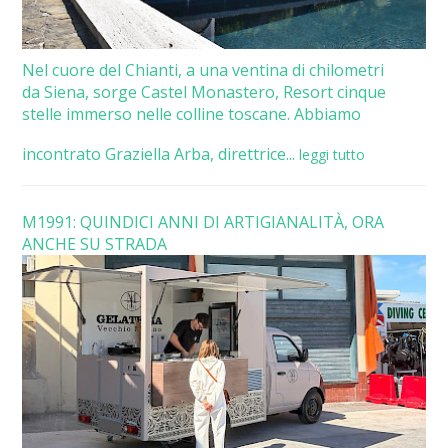
Nel cuore del Chianti, a una ventina di chilometri
da Siena, sorge Castel Monastero, Resort cinque
stelle immerso nelle colline toscane. Abbiamo
incontrato Graziella Arba, direttrice...
leggi tutto
M1991: QUINDICI ANNI DI ARTIGIANALITÀ, ORA
ANCHE SU STRADA