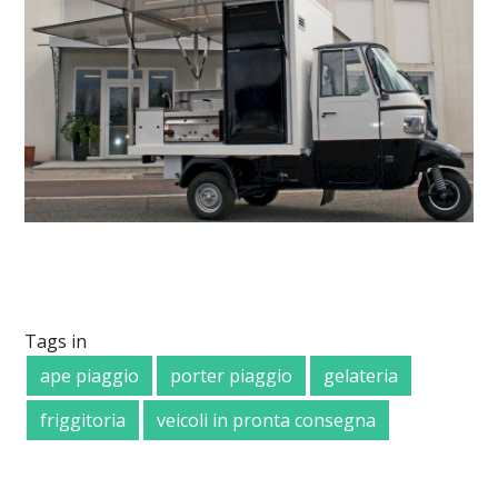
Tags in
ape piaggio
porter piaggio
gelateria
friggitoria
veicoli in pronta consegna