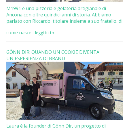
M1991 è una pizzeria e gelateria artigianale di
Ancona con oltre quindici anni di storia. Abbiamo
parlato con Riccardo, titolare insieme a suo fratello, di
come nasce...
leggi tutto
GÖNN DIR: QUANDO UN COOKIE DIVENTA
UN'ESPERIENZA DI BRAND
Laura è la founder di Gönn Dir, un progetto di