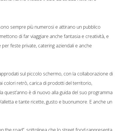
od sono sempre più numerosi e attirano un pubblico
mettono di far viaggiare anche fantasia e creatività, e
per feste private, catering aziendali e anche
 approdati sul piccolo schermo, con la collaborazione di
colori retrò, carica di prodotti del territorio,
da quest’anno è di nuovo alla guida del suo programma
 Valletta e tante ricette, gusto e buonumore. E anche un
on the road”, sottolinea che lo street food rappresenta