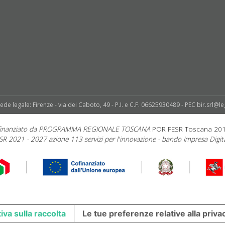
sede legale: Firenze - via dei Caboto, 49 - P.I. e C.F. 06625930489 - PEC bir.srl@le
 finanziato da PROGRAMMA REGIONALE TOSCANA
POR FESR Toscana 20
SR 2021 - 2027 azione 113 servizi per l'innovazione - bando Impresa Digita
iva sulla raccolta
Le tue preferenze relative alla priva