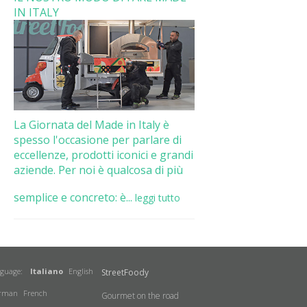
IN ITALY
La Giornata del Made in Italy è
spesso l'occasione per parlare di
eccellenze, prodotti iconici e grandi
aziende. Per noi è qualcosa di più
semplice e concreto: è...
leggi tutto
nguage:
Italiano
English
StreetFoody
rman
French
Gourmet on the road