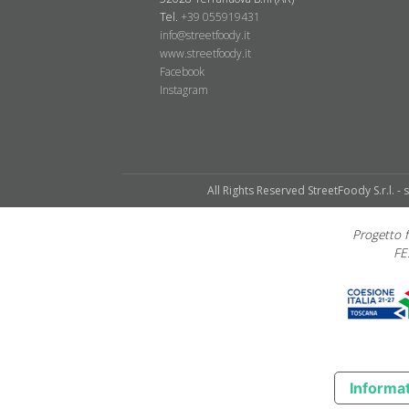
Tel.
+39 055919431
info@streetfoody.it
www.streetfoody.it
Facebook
​Instagram
All Rights Reserved StreetFoody S.r.l. - 
Progetto
FE
Informat