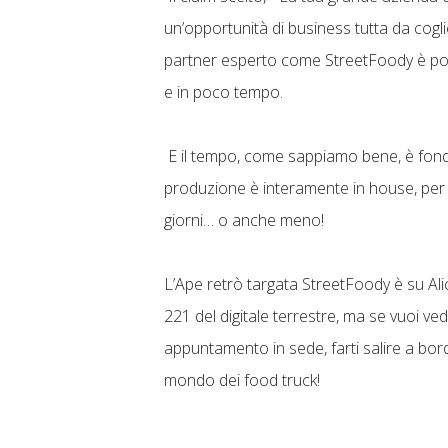
un’opportunità di business tutta da cogli
partner esperto come StreetFoody è pos
e in poco tempo.
E il tempo, come sappiamo bene, è fonda
produzione è interamente in house, per g
giorni… o anche meno!
L’Ape retrò targata StreetFoody è su Alice
221 del digitale terrestre, ma se vuoi ve
appuntamento in sede, farti salire a bor
mondo dei food truck!