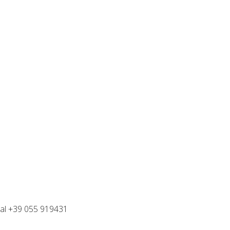
i al +39 055 919431