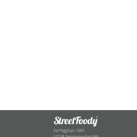
Via Poggilupi, 1692
52028 Terranuova B.ni (AR)