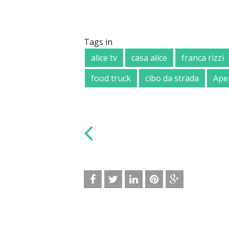
Tags in
alice tv
casa alice
franca rizzi
food truck
cibo da strada
Ape