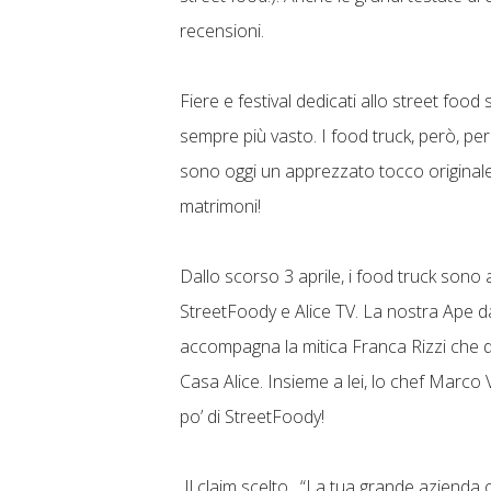
recensioni.
Fiere e festival dedicati allo street fo
sempre più vasto. I food truck, però, per
sono oggi un apprezzato tocco originale 
matrimoni!
Dallo scorso 3 aprile, i food truck sono
StreetFoody e Alice TV. La nostra Ape dai 
accompagna la mitica Franca Rizzi che 
Casa Alice. Insieme a lei, lo chef Marco
po’ di StreetFoody!
Il claim scelto, “La tua grande azienda 