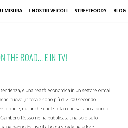
SU MISURA
I NOSTRI VEICOLI
STREETFOODY
BLOG
 THE ROAD... E IN TV!
na tendenza, è una realtà economica in un settore ormai
anche nuove (in totale sono più di 2.200 secondo
ove formule, ma anche chef stellati che saltano a bordo
ate (Gambero Rosso ne ha pubblicata una solo sullo
cucina hanno incluso il cibo da strada nelle loro