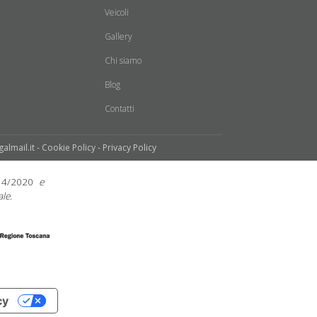
Veicoli
Gallery
Chi siamo
Blog
Contatti
galmail.it -
Cookie Policy
-
Privacy Policy
14/2020
e
le.
cy