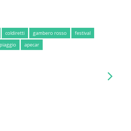
coldiretti
gambero rosso
festival
piaggio
apecar